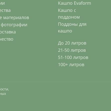
ии
Кашпо Evaform
ства
Кашпо с
поддоном
е материалов
Поддоны для
 фотографии
кашпо
оставка
чество
До 20 литров
21-50 литров
51-100 литров
100+ литров
ности
,
нных